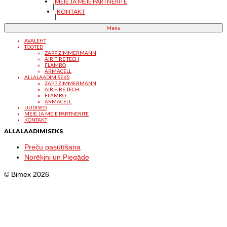
MEIE JA MEIE PARTNERITE
KONTAKT
Menu
AVALEHT
TOOTED
ZAPP ZIMMERMANN
AIR FIRE TECH
FLAMRO
ARMACELL
ALLALAADIMISEKS
ZAPP ZIMMERMANN
AIR FIRE TECH
FLAMRO
ARMACELL
UUDISED
MEIE JA MEIE PARTNERITE
KONTAKT
ALLALAADIMISEKS
Preču pasūtīšana
Norēķini un Piegāde
© Bimex 2026